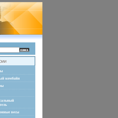
ры
ый комбайн
ры
сальный
тель
онные весы