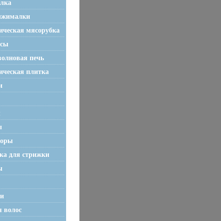
лка
ыжималки
ическая мясорубка
осы
олновая печь
ическая плитка
и
ы
ы
торы
а для стрижки
ы
и
я волос