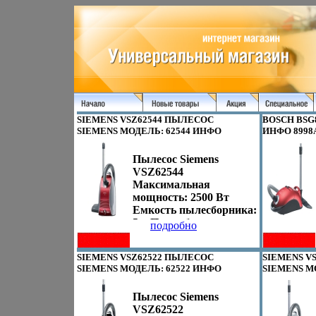
SIEMENS VSZ62544 ПЫЛЕСОС
BOSCH BSG
SIEMENS МОДЕЛЬ: 62544 ИНФО
ИНФО 8998
8996A.
Пылесос Siemens
VSZ62544
Максимальная
мощность: 2500 Вт
Емкость пылесборника:
5 л Пылесборник
подробно
MEGAairSuperTEX
(Тип GXXL) Система
SIEMENS VSZ62522 ПЫЛЕСОС
SIEMENS V
фильтрации Ultra НЕРА
SIEMENS МОДЕЛЬ: 62522 ИНФО
SIEMENS М
Рекомендован для
8999A.
9000A.
аллергиков Насадки:
Пылесос Siemens
Напольная щётатвфека
VSZ62522
с оптимизированным