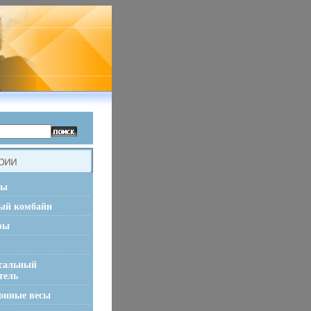
ры
ый комбайн
ры
сальный
тель
онные весы