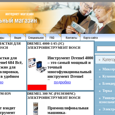
НАСТКИ ДЛЯ
DREMEL 4000-1/45 (JC)
BOSCH
ЭЛЕКТРОИНСТРУМЕНТ BOSCH
НФО 7662D.
МОДЕЛЬ: F0134000JC ИНФО 7664D.
астки для
Инструмент Dremel 4000
mel 684 Всё,
– это самый мощный и
ужно для
точный
Миксе
полировки,
многофункциональный
 в удобном
инструмент Dremel
Кухонн
ке
Благодаря константной
но
подробно
Бленде
й чемоданчик
электронике этот
 отличное
инструмент всегда
Терка
UM-ION
DREMEL 300 NC (F0130300NC)
ля хранения
обеспечивает
ЭЛЕКТРОИНСТРУМЕНТ BOSCH
Универ
та В брошюре
макимальный
 BOSCH
МОДЕЛЬ: 0603413402 ИНФО 7669D.
измельчи
шel Краткий
крутящий момент при
НФО 7665D.
т входит
Прямошлифовальная
найдёте
выполнении
Электр
трумент
машинка-
сех насадок В
сложноатебщй задачи