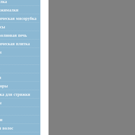
лка
ыжималки
ическая мясорубка
осы
олновая печь
ическая плитка
и
ы
ы
торы
а для стрижки
ы
и
я волос