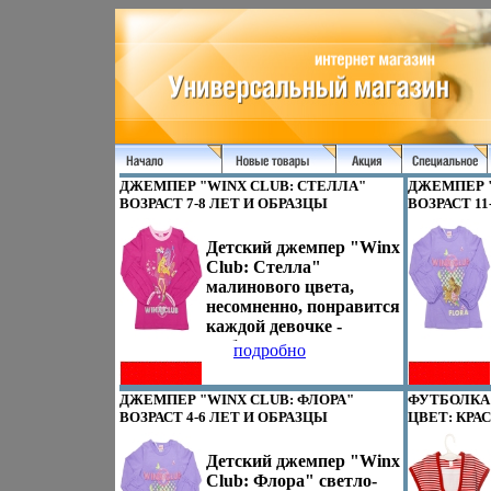
ДЖЕМПЕР "WINX CLUB: СТЕЛЛА"
ДЖЕМПЕР "
ВОЗРАСТ 7-8 ЛЕТ И ОБРАЗЦЫ
ВОЗРАСТ 11
СОГЛАСУЮТСЯ С
СОГЛАСУЮ
ПРАВООБЛАДАТЕЛЕМ ИНФО
ПРАВООБЛ
Детский джемпер "Winx
13657D.
13659D.
Club: Стелла"
малинового цвета,
несомненно, понравится
каждой девочке -
любительнице
подробно
мультсериала "Школа
волшебниц" Джемпер,
ДЖЕМПЕР "WINX CLUB: ФЛОРА"
ФУТБОЛКА 
оформленный стразами
ВОЗРАСТ 4-6 ЛЕТ И ОБРАЗЦЫ
ЦВЕТ: КРА
и гладким принтом с
СОГЛАСУЮТСЯ С
ВЕШАЛКА 
атзбкизображением феи
ПРАВООБЛАДАТЕЛЕМ ИНФО
ВХОДИТ ИН
Детский джемпер "Winx
Стеллы, очень мягкий
13660D.
Club: Флора" светло-
на ощупь, не раздражает