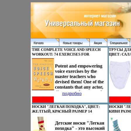
THE COMPLETE VOICE AND SPEECH
ТРУСЫ ДЛЯ
WORKOUT: 74 EXERCISES FOR
ЦВЕТ: САЛ
CLASSROOM AND STUDIO USE
ГЛАДКОКР
ИЗДАТЕЛЬСТВО: APPLAUSE BOOKS,
ТОВАР СЕ
Potent and empowering
2002 Г МЯГКАЯ ОБЛОЖКА, 174 СТР
13765D.
voice exercises by the
ISBN 1557834989 ИНФО 13763D.
master teachers who
devised them! One of the
constants that any actor,
director or theatre teacher
подробно
needs is a strong vocal
warmup This valuable,
НОСКИ "ЛЕГКАЯ ПОХОДКА", ЦВЕТ:
НОСКИ "ЛЕ
first-of-its-kind
ЖЕЛТЫЙ, КРАСНЫЙ РАЗМЕР 14
КИВИ РАЗМЕ
атздмresource contains 75
ХЛОПОК, 15% ПОЛИАМИД, 5%
100% ХЛОП
exercises for both solo and
СПАНДЕКС ИНФО 13772D.
Детские носки "Легкая
group work, contributed
походка" - это высокий
by some of the best