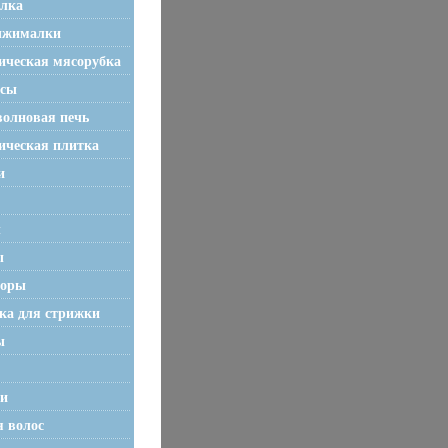
лка
ыжималки
ическая мясорубка
осы
олновая печь
ическая плитка
и
ы
ы
торы
а для стрижки
ы
и
я волос