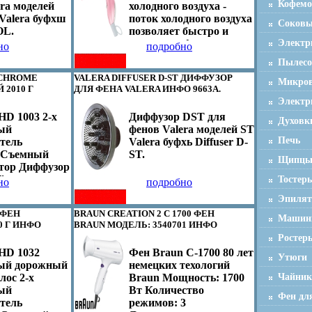
Кофемо
ra моделей
холодного воздуха -
12 месяцев
Насадка-концентратор
 Valera буфхш
поток холодного воздуха
ия о
Складная ручка Длина
Соков
OL.
позволяет быстро и
их
шнура: 1,6 м.
надежно зафиксировать
Электр
стиках,
но
подробно
укладку Диффузор -
 поставки и
Пылес
создает эффект
иде
R-CHROME
VALERA DIFFUSER D-ST ДИФФУЗОР
естественного объема
Микров
тся на
 2010 Г
ДЛЯ ФЕНА VALERA ИНФО 9663A.
для волос любой длины
 доступной на
Электр
Концентратоатдрыр -
бликации
HD 1003 2-х
Диффузор DST для
направляет воздушный
и и может
Духовк
ый
фенов Valera моделей ST
поток на определенный
ена без
Печь
тель
Valera буфхь Diffuser D-
участок прически, делая
елбгдчжьного
 Съемный
ST.
ее создание еще более
ия.
Щипц
тор Диффузор
быстрым и удобным
" - кнопка
Тостер
Петля для
но
подробно
лодного
подвешивания -
Эпиля
ощность: 1400
дополнительный
 ФЕН
BRAUN CREATION 2 C 1700 ФЕН
еристики
удобный способ
Машинк
0 Г ИНФО
BRAUN МОДЕЛЬ: 3540701 ИНФО
мм 20атдрь0 х
хранения фена
9665A.
Ростер
с, г 700
Мощность: 1500 Вт 2
 HD 1032
Фен Braun C-1700 80 лет
 год
скорости воздушного
Утюги
ый дорожный
немецких техологий
ия о
потока Кнопка подачи
лос 2-х
Braun Мощность: 1700
Чайник
их
холодного воздуха
ый
Вт Количество
стиках,
Нбгдчйасадки:
Фен дл
тель
режимов: 3
 поставки и
концентратор, диффузор