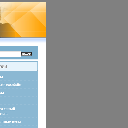
ры
ый комбайн
ры
сальный
тель
онные весы