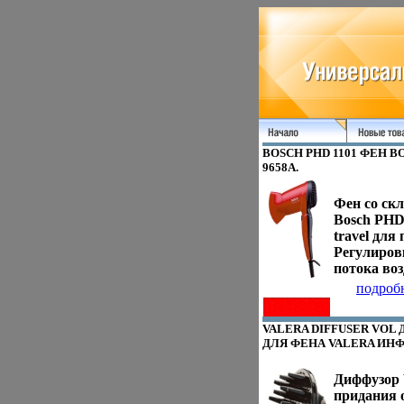
BOSCH PHD 1101 ФЕН 
9658A.
Фен со ск
Bosch PHD
travel для
Регулиров
потока воз
вешалка д
подроб
хранения 
1200 Вт Р
VALERA DIFFUSER VOL
потока воз
ДЛЯ ФЕНА VALERA ИНФО
Складная 
Насадка к
Диффузор
Длина шну
придания 
Характери