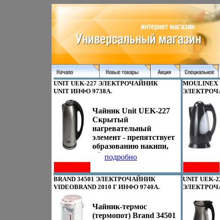
UNIT UEK-227 ЭЛЕКТРОЧАЙНИК
MOULINEX 
UNIT ИНФО 9738A.
ЭЛЕКТРОЧ
9739A.
Чайник Unit UEK-227
Скрытый
нагревательный
элемент - препятствует
образованию накипи,
облегчает чистку и
подробно
увеличивает срок
службы прибора 3
BRAND 34501 ЭЛЕКТРОЧАЙНИК
UNIT UEK-2
степени защиты -
VIDEOBRAND 2010 Г ИНФО 9740A.
ЭЛЕКТРОЧ
защита от включения
9741A.
без воды;
Чайник-термос
автоматическое
(термопот) Brand 34501
выклатдънючение при