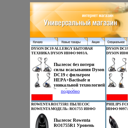
DYSON DC19 ALLERGY БЫТОВАЯ
DYSON DC1
ТЕХНИКА DYSON ИНФО 9093A.
DYSON ИНФ
Пылесос без потери
силы всасывания Dyson
DC19 с фильтром
HEPA+Bactisafe и
уникальной технологией
Root Cyclone для
подробно
очищения исходящего
воздуха Насадка flat out
ROWENTA RO1755R1 ПЫЛЕСОС
PHILIPS FC
tool - легко проникает
ROWENTA МОДЕЛЬ: RO1755 ИНФО
ИНФО 9097
даже под мебель или
9095A.
стиратвэгальную
Пылесос Rowenta
машину Автоматически
RO1755R1 Уровень
адаптируется для