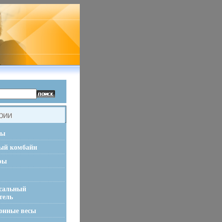
ры
ый комбайн
ры
сальный
тель
онные весы