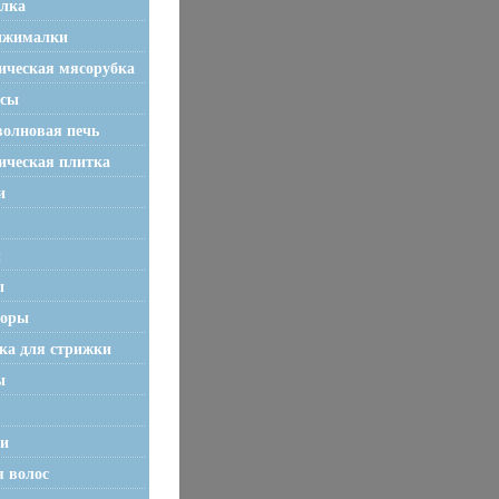
лка
ыжималки
ическая мясорубка
осы
олновая печь
ическая плитка
и
ы
ы
торы
а для стрижки
ы
и
я волос