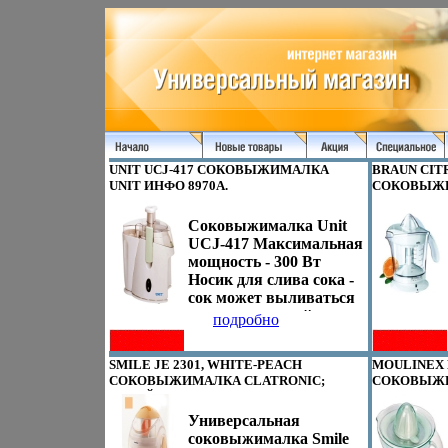
UNIT UCJ-417 СОКОВЫЖИМАЛКА
BRAUN CIT
UNIT ИНФО 8970A.
СОКОВЫЖИ
МОДЕЛЬ: 41
Соковыжималка Unit
UCJ-417 Максимальная
мощность - 300 Вт
Носик для слива сока -
сок может выливаться
как во входящий в
подробно
комплект стакан, так и
в любую другую емкость
SMILE JE 2301, WHITE-PEACH
MOULINEX 
Съемный контейнер для
СОКОВЫЖИМАЛКА CLATRONIC;
СОКОВЫЖИ
мякоти - легко
КИТАЙ 2010 Г ; МОДЕЛЬ: JE 2301,
МОДЕЛЬ: B
сатвсьнимается,
WHITE-PEACH ИНФО 8973A.
Универсальная
обеспечивает легкую
соковыжималка Smile
очистку Руководство по