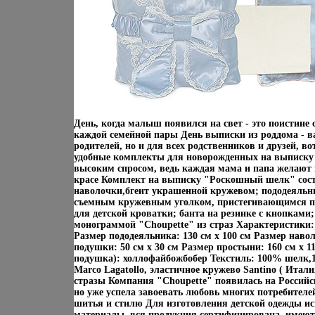
День, когда малыш появился на свет - это поистин
каждой семейной пары День выписки из роддома - в
родителей, но и для всех родственников и друзей, в
удобные комплекты для новорожденных на выписку 
высоким спросом, ведь каждая мама и папа желают п
красе Комплект на выписку "Роскошный шелк" сост
наволочки,бгеит украшенной кружевом; пододеяльн
съемным кружевным уголком, пристегивающимся п
для детской кроватки; банта на резинке с кнопками
монограммой "Choupette" из страз Характеристики: 
Размер пододеяльника: 130 см х 100 см Размер навол
подушки: 50 см х 30 см Размер простыни: 160 см х 1
подушка): холлофайбожбобер Текстиль: 100% шелк,
Marco Lagatоllo, эластичное кружево Santino ( Итал
стразы Компания "Choupette" появилась на Российск
но уже успела завоевать любовь многих потребителе
шитья и стилю Для изготовления детской одежды и
материалы, вся продукция сертифицирована, имеют