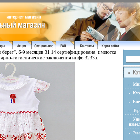
берег", 6-9 месяцев 31 14 сертифицирована, имеются
арно-гигиенические заключения инфо 3233a.
Ми
Ку
Бл
Тер
Ун
изме
Эле