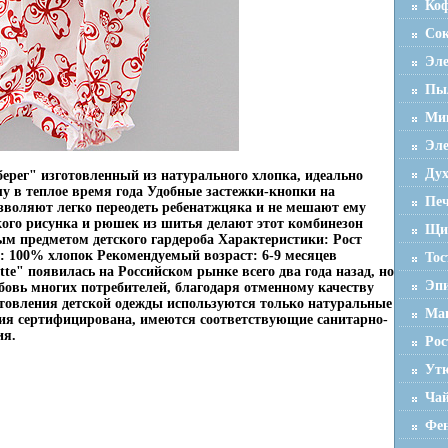
Ко
Со
Эле
Пы
Мик
Эле
Ду
ерег" изготовленный из натурального хлопка, идеально
 в теплое время года Удобные застежки-кнопки на
Пе
озволяют легко переодеть ребенатжцяка и не мешают ему
кого рисунка и рюшек из шитья делают этот комбинезон
Щи
м предметом детского гардероба Характеристики: Рост
л: 100% хлопок Рекомендуемый возраст: 6-9 месяцев
Тос
e" появилась на Российском рынке всего два года назад, но
Эп
бовь многих потребителей, благодаря отменному качеству
товления детской одежды используются только натуральные
Ма
ия сертифицирована, имеются соответствующие санитарно-
ия.
Ро
Ут
Ча
Фен