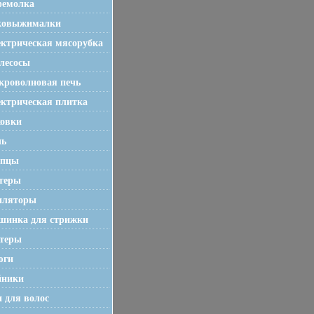
фемолка
ковыжималки
ктрическая мясорубка
лесосы
роволновая печь
ктрическая плитка
ховки
чь
пцы
теры
иляторы
шинка для стрижки
стеры
юги
йники
 для волос