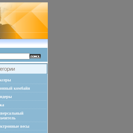
ксеры
хонный комбайн
ендеры
ка
иверсальный
льчитель
ктронные весы