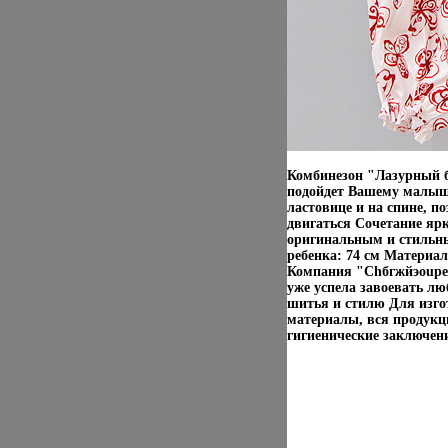
Комбинезон "Лазурный б
подойдет Вашему малышу
ластовице и на спине, п
двигаться Сочетание яр
оригинальным и стильны
ребенка: 74 см Материа
Компания "Chбгжйэoupett
уже успела завоевать лю
шитья и стилю Для изго
материалы, вся продукц
гигиенические заключен