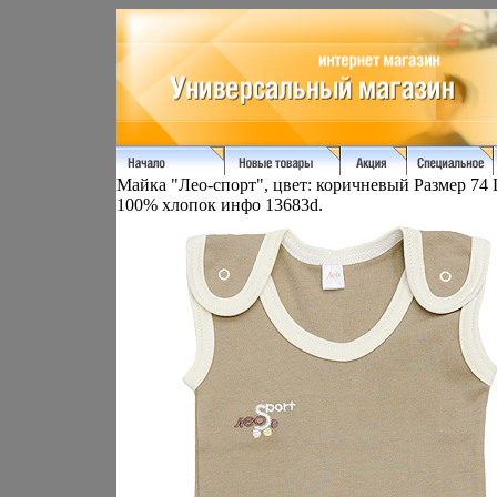
Майка "Лео-спорт", цвет: коричневый Размер 74
100% хлопок инфо 13683d.