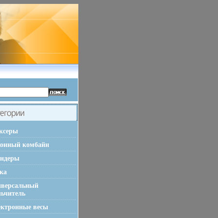
ксеры
хонный комбайн
ендеры
ка
иверсальный
льчитель
ктронные весы