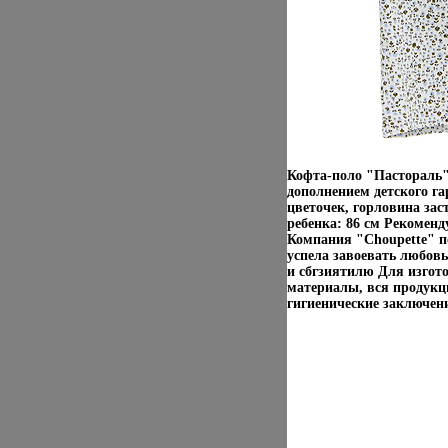
Кофта-поло "Пастораль"
дополнением детского г
цветочек, горловина за
ребенка: 86 см Рекомен
Компания "Choupette" по
успела завоевать любов
и сбгзиятилю Для изгот
материалы, вся продукц
гигиенические заключен