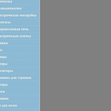
фемолка
ковыжималки
ктрическая мясорубка
лесосы
роволновая печь
ктрическая плитка
ховки
чь
пцы
теры
иляторы
шинка для стрижки
стеры
юги
йники
 для волос