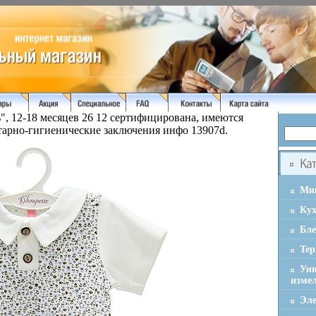
", 12-18 месяцев 26 12 сертифицирована, имеются
тарно-гигиенические заключения инфо 13907d.
Ми
Ку
Бл
Тер
Ун
изме
Эле