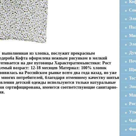
Ко
Со
Эле
Пы
Мик
Эле
Ду
 выполненная из хлопка, послужит прекрасным
ардероба Кофта оформлена нежным рисунком в мелкий
Пе
стегивается на две пуговицы Характератимыистики: Рост
дуемый возраст: 12-18 месяцев Материал: 100% хлопок
Щи
явилась на Российском рынке всего два года назад, но уже
ь многих потребителей, благодаря отменному качеству шитья
Тос
овления детской одежды используются только натуральные
Эп
ия сертифицирована, имеются соответствующие санитарно-
ия.
Ма
Ро
Ут
Ча
Фен