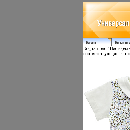
Кофта-поло "Пастораль
соответствующие сани