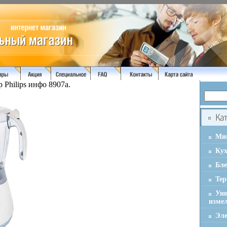
 Philips инфо 8907a.
Ми
Ку
Бл
Тер
Ун
изме
Эле