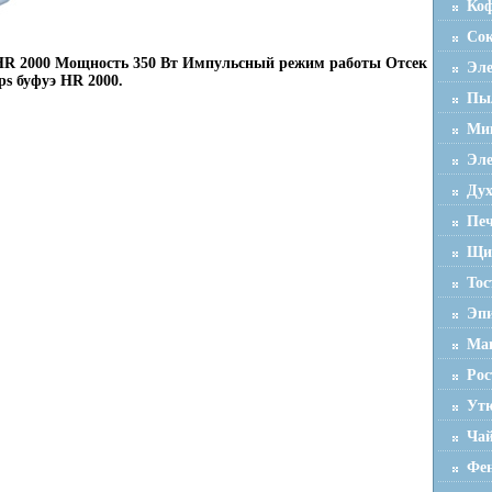
Ко
Со
 HR 2000 Мощность 350 Вт Импульсный режим работы Отсек
Эле
ps буфуэ HR 2000.
Пы
Мик
Эле
Ду
Пе
Щи
Тос
Эп
Ма
Ро
Ут
Ча
Фен