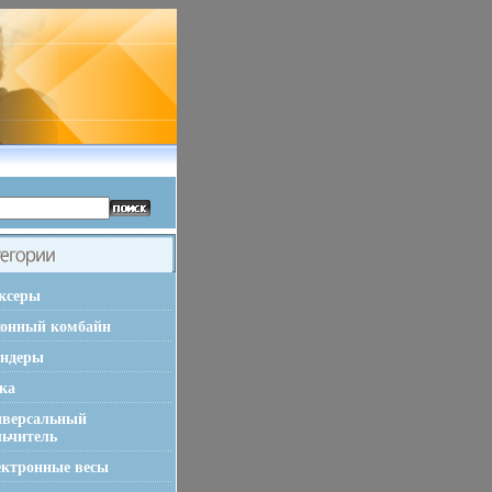
ксеры
хонный комбайн
ендеры
ка
иверсальный
льчитель
ктронные весы