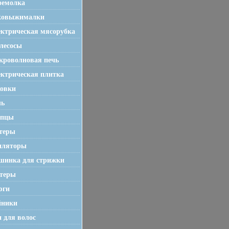
фемолка
ковыжималки
ктрическая мясорубка
лесосы
роволновая печь
ктрическая плитка
ховки
чь
пцы
теры
иляторы
шинка для стрижки
стеры
юги
йники
 для волос