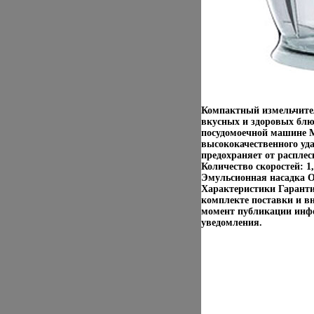
Компактный измельчител
вкусных и здоровых блю
посудомоечной машине М
высококачественного уд
предохраняет от распле
Количество скоростей: 
Эмульсионная насадка О
Характеристики Гаранти
комплекте поставки и в
момент публикации инфо
уведомления.