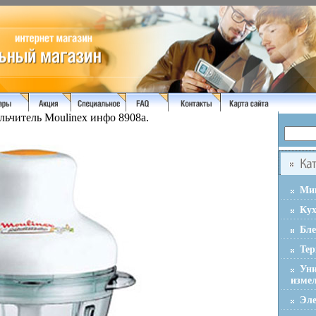
льчитель Moulinex инфо 8908a.
Ми
Ку
Бл
Тер
Ун
изме
Эле