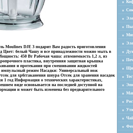
Ко
Со
Эле
Пы
Мик
Эле
ь Moulinex DJE 3 подарит Вам радость приготовления
д Цвет: белый Чашу и все принадлежности можно мыть в
Ду
ощность: 450 Вт Рабочая чаша: атвмиемкость 1,2 л, из
Пе
аропрочного пластика, внутренняя защитная крышка
скивания и протекания при смешивании жидкостей
Щи
1, импульсный режим Насадки: Универсальный нож
тсек для хрбггаканения шнура Отсек для хранения насадок
Тос
я 1 год Информация о технических характеристиках,
нешнем виде основывается на последней доступной на
Эп
рмации и может быть изменена без предварительного
Ма
Ро
Ут
Ча
Фен