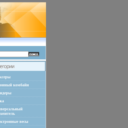
ксеры
хонный комбайн
ендеры
ка
иверсальный
льчитель
ктронные весы