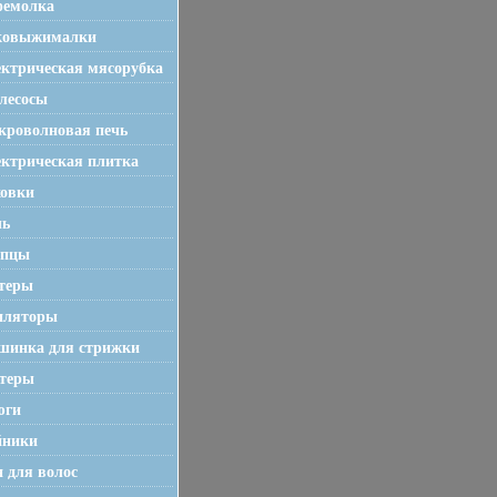
фемолка
ковыжималки
ктрическая мясорубка
лесосы
роволновая печь
ктрическая плитка
ховки
чь
пцы
теры
иляторы
шинка для стрижки
стеры
юги
йники
 для волос