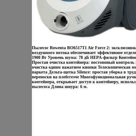
Пылесос Rowenta RO6517T1 Air Force 2: эксклюзивн
воздушного потока обеспечивает эффективное отдел
1900 Вт Уровень шума: 78 дБ HEPA-фильтр Контейне
Простая очистка контейнера: постоянный контроль 
очистка одним нажатием кнопки Телескопическая м
паркета Дельта-щетка Silence: простая уборка в тр
переноски на плебггеэче Многофункциональная ручк
контейнера, открывает доступ к контейнеру, исполь
пылесоса Длина шнура: 6 м.