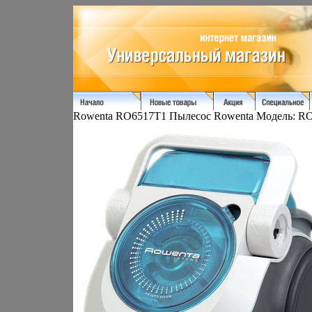
Rowenta RO6517T1 Пылесос Rowenta Модель: RO