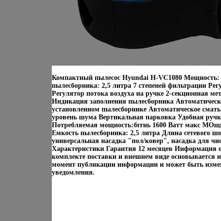
Компактный пылесос Hyundai H-VC1080 Мощность: 
пылесборника: 2,5 литра 7 степеней фильтрации Рег
Регулятор потока воздуха на ручке 2-секционная ме
Индикация заполнения пылесборника Автоматическ
установленном пылесборнике Автоматическое смат
уровень шума Вертикальная парковка Удобная ручк
Потребляемая мощность:бггнь 1600 Ватт макс МОщн
Емкость пылесборника: 2,5 литра Длина сетевого шн
универсальная насадка "пол/ковер", насадка для чи
Характеристики Гарантия 12 месяцев Информация о
комплекте поставки и внешнем виде основывается н
момент публикации информации и может быть измен
уведомления.