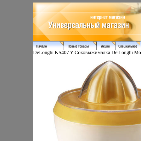
DeLonghi KS407 Y Соковыжималка De'Longhi Мод