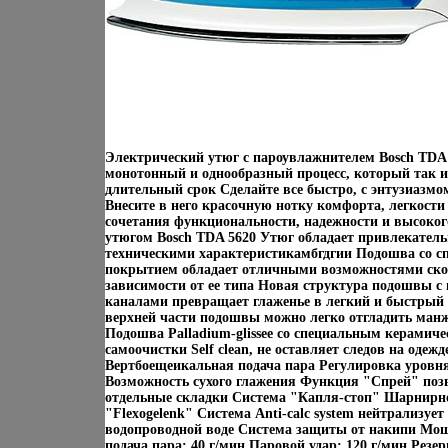
Электрический утюг с пароувлажнителем Bosch TDA 
монотонный и однообразный процесс, который так и 
длительный срок Сделайте все быстро, с энтузиазмо
Внесите в него красочную нотку комфорта, легкости
сочетания функциональности, надежности и высокого
утюгом Bosch TDA 5620 Утюг обладает привлекател
техническими характеристикамбгдгии Подошва со 
покрытием обладает отличными возможностями ско
зависимости от ее типа Новая структура подошвы
каналами превращает глаженье в легкий и быстрый 
верхней части подошвы можно легко отгладить ма
Подошва Palladium-glissee со специальным керамич
самоочистки Self clean, не оставляет следов на одеж
Вертбоещеикальная подача пара Регулировка уровня
Возможность сухого глажения Функция "Спрей" позв
отдельные складки Система "Капля-стоп" Шарнирно
"Flexogelenk" Система Anti-calc system нейтрализуе
водопроводной воде Система защиты от накипи Мощ
подача пара: 40 г/мин Паровой удар: 120 г/мин Резе