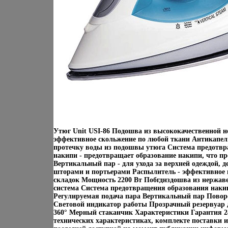
Утюг Unit USI-86 Подошва из высококачественной н
эффективное скольжение по любой ткани Антикапел
протечку воды из подошвы утюга Система предотвр
накипи - предотвращает образование накипи, что п
Вертикальный пар - для ухода за верхней одеждой, 
шторами и портьерами Распылитель - эффективное 
складок Мощность 2200 Вт Побгднздошва из нержа
система Система предотвращения образования наки
Регулируемая подача пара Вертикальный пар Пово
Световой индикатор работы Прозрачный резервуар
360° Мерный стаканчик Характеристики Гарантия 
технических характеристиках, комплекте поставки 