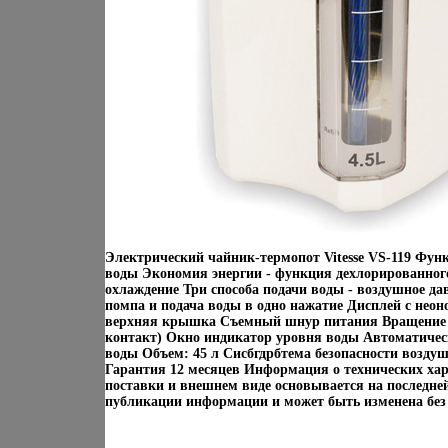
Электрический чайник-термопот Vitesse VS-119 Фу
воды Экономия энергии - функция дехлорированног
охлаждение Три способа подачи воды - воздушное д
помпа и подача воды в одно нажатие Дисплей с нео
верхняя крышка Съемный шнур питания Вращение б
контакт) Окно индикатор уровня воды Автоматичес
воды Объем: 45 л Сисбгдрбтема безопасности возду
Гарантия 12 месяцев Информация о технических хар
поставки и внешнем виде основывается на последне
публикации информации и может быть изменена без