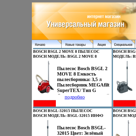
BOSCH BSGL 2 MOVE 8 ПЫЛЕСОС
BOSCH BSG
BOSCH МОДЕЛЬ: BSGL 2 MOVE 8
МОДЕЛЬ: BS
ИНФО 9030A.
Пылесос Bosch BSGL 2
MOVE 8 Емкость
пылесборника: 3,5 л
Пылесборник MEGAfilt
SuperTEX/ Тип G
Система гигиенической
подробно
фильтрации воздуха Air
Clean II
BOSCH BSGL-32015 ПЫЛЕСОС
BOSCH BSG
Привлекательный
BOSCH МОДЕЛЬ: BSGL-32015 ИНФО
BOSCH МОД
дизайн Текстильный
9032A.
ИНФО 9033
шланг
Пылесос Bosch BSGL-
Прорезиненныеатвчц
32015 Цвет: Зелёный
колёса Компактный